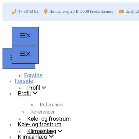
47 38 53 63
Holmensvej 20 B, 3600 Frederikssund
dan@dk
Forside
Forside
Profil
Profil
Referencer
Referencer
Køle- og frostrum
Køle- og frostrum
Klimaanlæg
Klimaanlæg