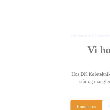
Velkommen til DK Køletekn
Vi ho
Hos DK Køleteknik 
står og mangler
Kontakt os