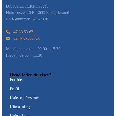
DK KØLETEKNIK ApS
Holmensvej 20 B, 3600 Frederikssund
CVR-nummer: 32767338
47 38 53 63
dan@dkcool.dk
Mandag – torsdag: ​09.00 – 15.30
Fredag: ​09.00 – 15.30
Hvad leder du efter?
Forside
Profil
Køle- og frostrum
Klimaanlæg
Køleanlæg