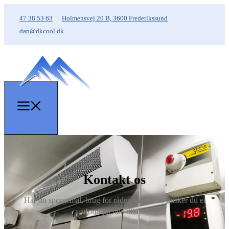
47 38 53 63
Holmensvej 20 B, 3600 Frederikssund
dan@dkcool.dk
Kontakt os
Har du spørgsmål, brug for rådgivning eller ønsker du et
uforpligtende tilbud?