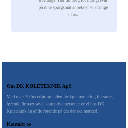
hverdage. Har du brug for hurtigt svar
på dine spørgsmål anbefaler vi at ringe
til os.
Om DK KØLETEKNIK ApS
​Med over 30 års erfaring inden for kølemontering for store,
førende firmaer såvel som privatpersoner er vi hos DK
Køleteknik en af de førende på det danske marked.
Kontakt os