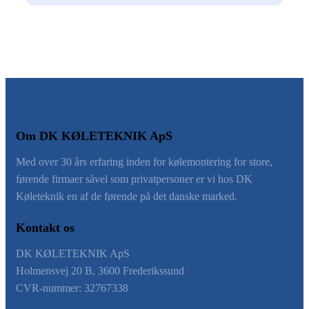
Om DK KØLETEKNIK ApS
​Med over 30 års erfaring inden for kølemontering for store,
førende firmaer såvel som privatpersoner er vi hos DK
Køleteknik en af de førende på det danske marked.
Kontakt os
DK KØLETEKNIK ApS
Holmensvej 20 B, 3600 Frederikssund
CVR-nummer: 32767338