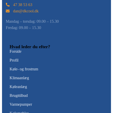
47 38 53 63
dan@dkcool.dk
Mandag – torsdag: ​09.00 – 15.30
Fredag: ​09.00 – 15.30
Hvad leder du efter?
Forside
Profil
Køle- og frostrum
Klimaanlæg
Køleanlæg
Brugttilbud
Varmepumper