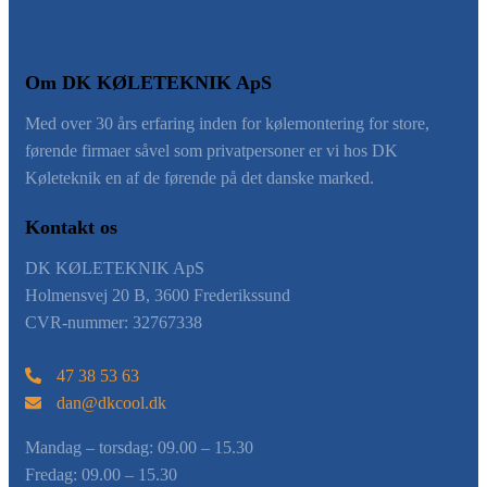
Om DK KØLETEKNIK ApS
​Med over 30 års erfaring inden for kølemontering for store,
førende firmaer såvel som privatpersoner er vi hos DK
Køleteknik en af de førende på det danske marked.
Kontakt os
DK KØLETEKNIK ApS
Holmensvej 20 B, 3600 Frederikssund
CVR-nummer: 32767338
47 38 53 63
dan@dkcool.dk
Mandag – torsdag: ​09.00 – 15.30
Fredag: ​09.00 – 15.30