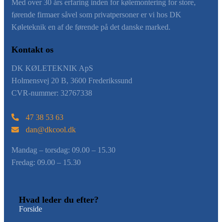
​Med over 30 års erfaring inden for kølemontering for store,
førende firmaer såvel som privatpersoner er vi hos DK
Køleteknik en af de førende på det danske marked.
Kontakt os
DK KØLETEKNIK ApS
Holmensvej 20 B, 3600 Frederikssund
CVR-nummer: 32767338
47 38 53 63
dan@dkcool.dk
Mandag – torsdag: ​09.00 – 15.30
Fredag: ​09.00 – 15.30
Hvad leder du efter?
Forside