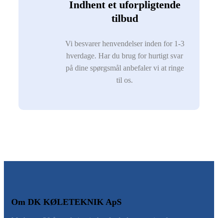
Indhent et uforpligtende
tilbud
Vi besvarer henvendelser inden for 1-3
hverdage. Har du brug for hurtigt svar
på dine spørgsmål anbefaler vi at ringe
til os.
Om DK KØLETEKNIK ApS