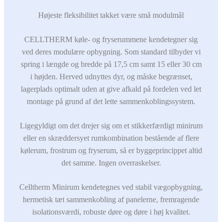
Højeste fleksibilitet takket være små modulmål
CELLTHERM køle- og fryserummene kendetegner sig
ved deres modulære opbygning. Som standard tilbyder vi
spring i længde og bredde på 17,5 cm samt 15 eller 30 cm
i højden. Herved udnyttes dyr, og måske begrænset,
lagerplads optimalt uden at give afkald på fordelen ved let
montage på grund af det lette sammenkoblingssystem.​
Ligegyldigt om det drejer sig om et stikkerfærdigt minirum
eller en skræddersyet rumkombination bestående af flere
kølerum, frostrum og fryserum, så er byggeprincippet altid
det samme. Ingen overraskelser.​
Celltherm Minirum kendetegnes ved stabil vægopbygning,
hermetisk tæt sammenkobling af panelerne, fremragende
isolationsværdi, robuste døre og døre i høj kvalitet.​