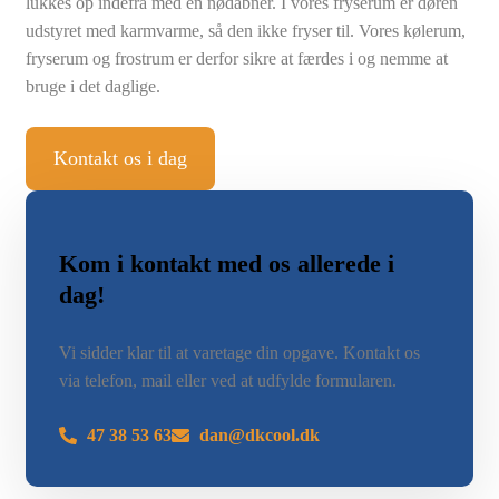
lukkes op indefra med en nødåbner. I vores fryserum er døren
udstyret med karmvarme, så den ikke fryser til. Vores kølerum,
fryserum og frostrum er derfor sikre at færdes i og nemme at
bruge i det daglige.
Kontakt os i dag
Kom i kontakt med os allerede i
dag!
Vi sidder klar til at varetage din opgave. Kontakt os
via telefon, mail eller ved at udfylde formularen.
47 38 53 63
dan@dkcool.dk